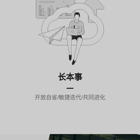
长本事
开放自省/敏捷迭代/共同进化