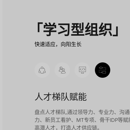
「学习型组织」
快速适应，向阳生长
人才梯队赋能
盘点人才梯队,通过领导力、专业力、沟通
力、新员工看护、MT专项、骨干IDP等赋
高潜人才，打造人才供应链。