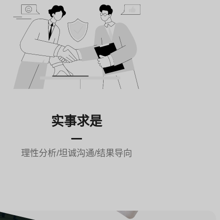
实事求是
理性分析/坦诚沟通/结果导向