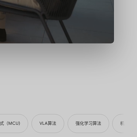
VLA算法
强化学习算法
机械臂算法