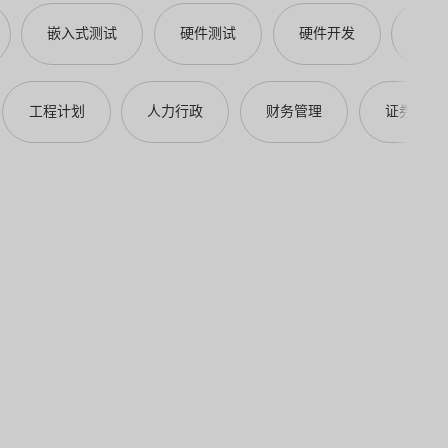
安卓开发
嵌入式测试
硬件测试
硬件开发
划
人力行政
财务管理
证券事务
专