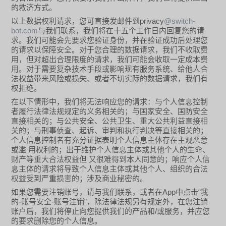
的救济方式。
privacy
@switch-
以上数据权利请求，您可直接发邮件到
bot.com
与我们联系，我们将在
十五个工作日
内回复您的请
求。我们可能会先要求您验证身份，并在验证成功后处理您
的请求以保障安全。对于您合理的数据请求，我们不收取费
用，但对超出合理限度的请求，我们可能会收取一定成本费
用。对于需要复杂技术手段或影响现有服务系统、给他人合
法权益带来风险或损失、或者不切实际的数据请求，我们有
权拒绝。
在以下情形中，我们将无法响应您的请求：与个人信息控制
者履行法律法规规定的义务相关的；与国家安全、国防安全
直接相关的；与公共安全、公共卫生、重大公共利益直接相
关的；与刑事侦查、起诉、审判和执行判决等直接相关的；
个人信息控制者有充分证据表明个人信息主体存在主观恶意
或滥
用权利的；出于维护个人信息主体或其他个人的生命、
财产等重大合法权益但
又很难得到本人同意的；响应个人信
息主体的请求将导致个人信息主体或其他个人、组织的合法
权益受到严重损害的；涉及商业秘密的。
App
“
如果您需要注销账号，请与我们联系，或者在
中点击
我
-
-
”
的
账号安全
账号注销
，除法律法规另有规定外，在您注销
/
账户后，我们将停止向您提供我们的产品和
或服务，并应您
的要求删除您的个人信息。