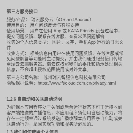
第三方服务接口
/
iOS and Android
服务
产品： 瑞云
服务云
（
）
使用目的：
用户问题反馈与客服支持
App
KATA Friends
使用场景：
用户在使用
或
设备过程中，
提交问题反馈、联系在线客服、查看常见问题解答
App
收集的个人信息类型：
图片、文字
、手机
运行的日志文
件
收集方式：
相关信息由用户在使用问题反馈、在线客服或常
见问题解答等功能时主动提交，并由我们通过服务接口传输
至瑞云云端服务器。瑞云仅按照我们的委托和指示处理相关
信息，不会超出授权范围使用或对外共享。
第三方公司名称：
苏州瑞云智服信息科技有限公司
https://www.fscloud.com.cn/privacy.html
隐私保护说明：
1.2.6
自启动和关联启动说明
为确保本应用程序处于关闭或后台运行状态下可正常接收到
客户端推送的广播信息，本应用程序须使用自启动能力，将
存在一定频率通过系统发送广播唤醒本应用程序自启动或关
联启动行为，是因实现功能和服务所必须的。
1.3
我们如何使用个人信息