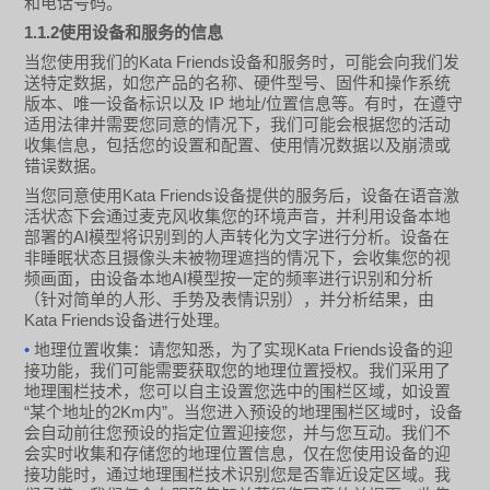
和电话号码。
1.1.2
使用设备和服务的信息
Kata Friends
当您使用我们的
设备和服务时，可能会向我们发
送特定数据，如您产品的名称、硬件型号、固件和操作系统
IP
/
版本、唯一设备标识以及
地址
位置信息等。有时，在遵守
适用法律并需要您同意的情况下，我们可能会根据您的活动
收集信息，包括您的设置和配置、使用情况数据以及崩溃或
错误数据。
Kata Friends
当您同意使用
设备提供的服务后，设备在语音激
活状态下会通过麦克风收集您的环境声音，并利用设备本地
AI
部署的
模型将识别到的人声转化为文字进行分析。设备在
非睡眠状态且摄像头未被物理遮挡的情况下，会收集您的视
AI
频画面，由设备本地
模型按一定的频率进行识别和分析
（针对简单的人形、手势及表情识别），并分析结果，由
Kata Friends
设备进行处理。
•
Kata Friends
地理位置收集：请您知悉，为了实现
设备的迎
接功能，我们可能需要获取您的地理位置授权。我们采用了
地理围栏技术，您可以自主设置您选中的围栏区域，如设置
“
2Km
”
某个地址的
内
。当您进入预设的地理围栏区域时，设备
会自动前往您预设的指定位置迎接您，并与您互动。我们不
会实时收集和存储您的地理位置信息，仅在您使用设备的迎
接功能时，通过地理围栏技术识别您是否靠近设定区域。我