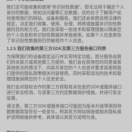
“
”
我们还可能收集和使用
非识别性数据
，即无法用于确定个人
身份的数据，例如访问量等汇总数据，目的在于了解用户如
何使用我们的网站、设备和服务。我们还会依照适用法律的
规定，决定我们收集、使用、处理、转移或披露非识别性数
据的目的和方式。我们会采取一些技术和管理措施以隔离您
的个人信息和非识别性数据并单独使用，如果个人信息掺杂
了非识别性数据则仍然被视作个人信息。
1.2.5
SDK
我们收集的第三方
及第三方服务接口
列表
为保障我们的设备稳定运行并实现特定功能，部分服务由我
们的关联方或其他第三方提供，我们会在获得您的同意或者
其他依法的情况下，向其共享您的个人信息并要求其按照我
们提供的隐私政策相关内容使用，同时采取适当的技术和管
理措施保障您的个人信息安全。
SDK
我们会对授权合作的第三方获取有关信息的
或服务接口
进行安全检测，与该第三方约定数据保护措施，并进行安全
监督。
SDK
请注意，第三方
或服务接口
可能因为版本升级等原因导
致数据类型存在一些变化，附其官方网站链接或相关隐私保
护说明链接供参考，具体请以其官方说明为准。