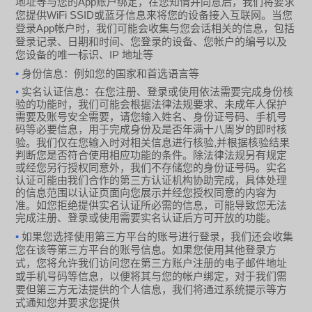
App
地址等与您的
账户绑定，在您知情并同意后，我们将要求
WiFi SSID
您提供
或蓝牙信息来将您的设备接入互联网。当您
App
登录
帐户时，我们可能会收集与您会话相关的信息，包括
登录记录、日期和时间、您登录的设备、您帐户的编号以及
IP
您设备的唯一标识、
地址等
•
身份信息：例如您的国家和首选语言等
•
实名认证信息：在您注册、登录或使用依法需要完成身份核
验的功能时，我们可能会根据法律法规要求、未成年人保护
需要及账号安全需要，请您输入姓名、身份证号码、手机号
码等必要信息，用于完成身份及是否年满十八周岁的即时核
,
验。我们仅在您输入时对相关信息进行核验
并根据核验结果
判断您是否符合使用相应功能的条件。除法律法规另有规定
或经您另行授权同意外，我们不存储您的身份证号码。实名
认证可能由我们合作的第三方认证机构协助完成，具体处理
的信息范围以认证页面向您展示并经您授权同意的内容为
准。如您拒绝提供实名认证所必需的信息，可能导致您无法
完成注册、登录或使用需要实名认证后方可开放的功能。
•
如果您选择使用第三方平台的账号进行登录，我们还会收集
您在该等第三方平台的账号信息。如果您使用其他登录方
式，您将允许我们访问您在第三方账户注册的电子邮件地址
或手机号码等信息，以便将其与您的帐户绑定，对于我们需
要但第三方无法提供的个人信息，我们将通过系统提示等方
式通知您并要求您提供