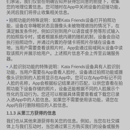
们承诺，我们仅会在明确告知并获得您同意的前提下，收集
App
您的地理位置信息。您可随时在
中关闭设备的迎接功能，
关闭后我们将停止收集相关信息。
•
Kata Friends
拍照功能的特殊说明：如果
设备打开拍照功
能，设备在非睡眠状态且摄像头未被物理遮挡的情况下，在
满足触发条件时，例如识别到用户以语音或手势等形式输入
的拍照指令时，或者根据系统内建的随机机制，设备会自动
执行拍照动作，并通过内置的存储卡将照片存储在设备本
App
地，当用户需要查看该照片时，
会通过局域网从设备中读
取该照片并展示给用户。上述照片信息不会上传至云端服务
器。
•
Kata Friends
人脸识别功能的特殊说明：
设备具有人脸识别
App
功能，当用户需要在
查看人脸时，设备通过拍照功能或摄
App
App
像头识别到的人脸将显示在
中。您可以在
中标记不同
App
人脸的名称，
会根据标记结果进行匹配，以供您查看在拍
照功能下设备存储的照片，设备还能根据不同的人脸展示个
性化的互动行为。您还可以根据具体需要查看或下载您已录
App
入进
中的人脸信息。如果您不需要使用该功能，请您在
App
内自行删除相应的人脸信息。
1.1.3
从第三方获得的信息
我们也从其他来源获得有关您的信息。例如，当您在社交媒
体上与我们互动时，当您通过第三方购买我们的设备或服务