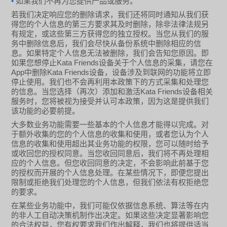
•
如果我们不再为您提供产品或服务。
若我们决定响应您的删除请求，我们还将同时通知从我们获
得您的个人信息的第三方要求其及时删除，除非法律法规另
有规定，或这些第三方获得您的独立授权。当您从我们的服
务中删除信息后，我们会尽快从备份系统中删除相应的信
息。如果特定个人信息无法被删除，我们会告知您原因。即
Kata Friends
如果您想停止
设备关于个人信息的采集，请您在
App
Kata Friends
中删除
设备，设备涉及到联网的功能将立即
停止使用。我们也不会再利用本政策下的方式采集和处理您
Kata Friends
的信息。当您选择（再次）添加和激活
设备相关
服务时，您将被视为接受并认可本政策，因为这是提供我们
该功能的必要前提。
大多数业务功能需要一些基本的个人信息才能得以完成。对
于额外收集的您的个人信息的收集和使用，或者您认为个人
信息的收集和使用超出其业务功能的权限，您可以随时给予
或收回您的授权同意。当您收回同意后，我们将不再处理相
应的个人信息。但您收回同意的决定，不会影响此前基于您
的授权而开展的个人信息处理。在某些情况下，即便您提出
限制或拒绝我们处理您的个人信息，但我们依法有权拒绝您
的要求。
在某些业务功能中，我们可能仅依据信息系统、算法等在内
的非人工自动决策机制作出决定。如果这些决定显著影响您
的合法权益，您有权要求我们作出解释，我们也将提供适当