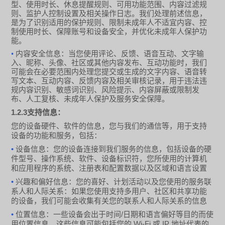
型、使用时长、休息提醒规则、可用功能范围、内容过滤规
则、监护人控制设置及相关操作日志。我们处理前述信息，
是为了识别适用的保护规则、限制未成年人不适宜内容、控
制使用时长、保障账号和设备安全，并优化未成年人保护功
能。
•
内容安全信息：当您使用评论、反馈、语音互动、文字输
入、昵称、头像、社区或其他内容发布、互动功能时，我们
可能会在必要范围内处理您提交或生成的文字内容、语音转
写文本、互动内容、反馈内容及相关审核记录，用于违法违
规内容识别、敏感词识别、风险提示、内容屏蔽或限制发
布、人工复核、未成年人保护及服务安全保障。
1.2.3
支持信息：
您的设备硬件、软件的信息，您与我们的通信等，用于支持
设备的功能和服务，包括：
•
设备信息：您的设备连接到我们服务的信息，包括设备的硬
件型号、操作系统、软件、设备标识符，您所使用的计算机
和应用程序的系统、注册表和配置数据以及区域和语言设置
•
兴趣和偏好信息：您的喜好、计划活动以及您使用的服务联
系人和人际关系：如果您使用支持多用户、社区和共享功能
的设备，我们可能会收集有关您的联系人和人际关系的信息
•
/
位置信息：一些设备会出于时间
日期和语言偏好等目的而使
Wi-Fi
IP
用位置信息，这些信息可能包括您的
或
地址代表的