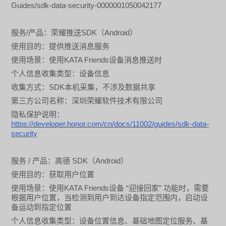
Guides/sdk-data-security-0000001050042177
/
SDK
Android
服务
产品：荣耀推送
（
）
使用目的：提供推送消息服务
KATA Friends
使用场景：使用
设备消息推送时
个人信息收集类型：设备信息
SDK
收集方式：
本机采集，不涉及数据共享
第三方公司名称：深圳荣耀软件技术有限公司
隐私保护说明：
https://developer.honor.com/cn/docs/11002/guides/sdk-data-
security
/
SDK
Android
服务
产品：高德
（
）
使用目的：获取用户位置
KATA Friends
“
”
使用场景：使用
设备
迎接回家
功能时，需要
根据用户位置，当检测到用户到达设备指定范围内，启动设
备运动到指定位置
个人信息收集类型：设备位置信息、基础地图定位服务、基