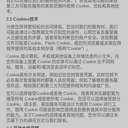
我们以及通过我们的服务提供内容、广告或其他功能的某些
Cookie
第三方可能在服务的某些范围内使用
、信标和其他技
术。
2.1 Cookies
技术
为使您获得更轻松的访问体验，您访问我们的服务时，我们
可能会通过小型数据文件识别您的身份，以帮您省去重复输
入注册信息的步骤，或者帮助判断您的账户安全。这些数据
Cookie
Flash Cookie
文件可能是
，
，或您的浏览器或关联应用
“Cookie”
程序提供的其他本地存储（统称
）。
Cookie
是计算机、手机或其他设备上存储信息的小文件。在
Cookie
Cookie
您的设备上放置
的实体可以通过
在不同网
/
站、服务、设备和
或浏览会话中识别您。
Cookie
具有许多用途
，
例如记住您的登录凭据，这样您就不
必在每次登录服务时都输入这些凭据；例如了解哪些服务最
受欢迎，帮助我们和第三方为您提供相关的内容或广告。
Cookie
Cookie
您可以选择接受
或拒绝
，或者将浏览器配置为
Cookie
Cookie
接受所有
或拒绝所有
，您还可以选择接受部分
Cookie
Cookie
。请注意，某些服务可能设计为使用
进行工
Cookie
作，禁用
可能会影响您使用这些服务或其中部分服务
Cookie
的能力。关于
的选择或者其他问题，您也可以通过本
页最下方的通讯方式与我们联系。