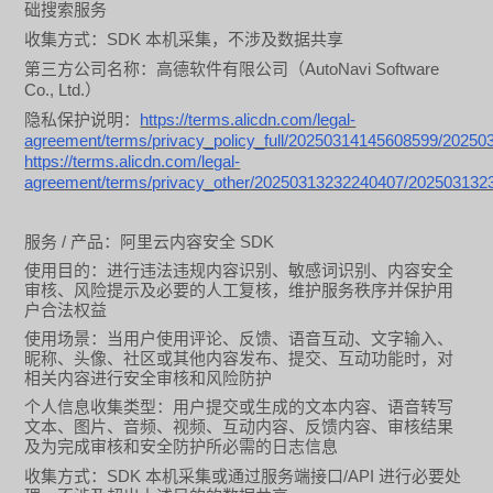
础搜索服务
SDK
收集方式：
本机采集，不涉及数据共享
AutoNavi Software
第三方公司名称：高德软件有限公司（
Co., Ltd.
）
https://terms.alicdn.com/legal-
隐私保护说明：
agreement/terms/privacy_policy_full/20250314145608599/20250
https://terms.alicdn.com/legal-
agreement/terms/privacy_other/20250313232240407/202503132
/
SDK
服务
产品：阿里云内容安全
使用目的：进行违法违规内容识别、敏感词识别、内容安全
审核、风险提示及必要的人工复核，维护服务秩序并保护用
户合法权益
使用场景：当用户使用评论、反馈、语音互动、文字输入、
昵称、头像、社区或其他内容发布、提交、互动功能时，对
相关内容进行安全审核和风险防护
个人信息收集类型：用户提交或生成的文本内容、语音转写
文本、图片、音频、视频、互动内容、反馈内容、审核结果
及为完成审核和安全防护所必需的日志信息
SDK
/API
收集方式：
本机采集或通过服务端接口
进行必要处