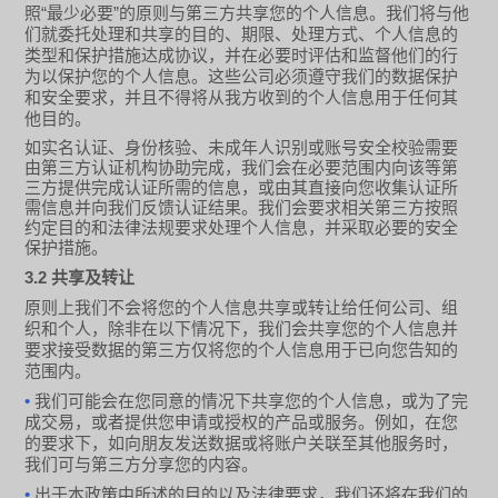
“
”
照
最少必要
的原则与第三方共享您的个人信息。我们将与他
们就委托处理和共享的目的、期限、处理方式、个人信息的
类型和保护措施达成协议，并在必要时评估和监督他们的行
为以保护您的个人信息。这些公司必须遵守我们的数据保护
和安全要求，并且不得将从我方收到的个人信息用于任何其
他目的。
如实名认证、身份核验、未成年人识别或账号安全校验需要
由第三方认证机构协助完成，我们会在必要范围内向该等第
三方提供完成认证所需的信息，或由其直接向您收集认证所
需信息并向我们反馈认证结果。我们会要求相关第三方按照
约定目的和法律法规要求处理个人信息，并采取必要的安全
保护措施。
3.2
共享及转让
原则上我们不会将您的个人信息共享或转让给任何公司、组
织和个人，除非在以下情况下，我们会共享您的个人信息并
要求接受数据的第三方仅将您的个人信息用于已向您告知的
范围内。
•
我们可能会在您同意的情况下共享您的个人信息，或为了完
成交易，或者提供您申请或授权的产品或服务。例如，在您
的要求下，如向朋友发送数据或将账户关联至其他服务时，
我们可与第三方分享您的内容。
•
出于本政策中所述的目的以及法律要求，我们还将在我们的