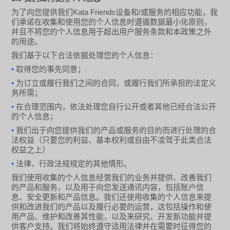
Kata Friends
/
为了向您提供我们
设备和
或服务的相应功能，我
们承诺在收集和使用您的个人信息时遵循数据最小化原则，
并且不将您的个人信息用于超出用户服务条款和本政策之外
的用途。
我们基于以下合法依据处理您的个人信息：
•
取得您的事先同意；
•
为订立或履行我们之间的合同，或履行我们所承担的法定义
务所需；
•
在合理范围内，依法处理您自行公开或者其他已经合法公开
的个人信息；
•
我们出于向您提供我们的产品或服务的目的而进行处理的合
法权益（只要您的利益、基本权利或自由不凌驾于此类合法
权益之上）
•
法律、行政法规规定的其他情形。
我们使用收集的个人信息经营我们的业务并提供、改善我们
的产品和服务，以及用于向您发送通讯内容，包括账户信
息、安全更新和产品信息。我们还使用收集的个人信息来提
供和改进我们的产品以及履行必要的运营，这包括操作和使
用产品、维护和改善其性能，以及来研究、开发新功能并提
供客户支持。我们将始终遵守适用法律并在需要时征得您的