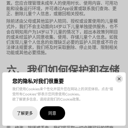
置。您应合理管理未成年人的使用时长、使用内容、可用功
App
能和设备运行环境，并可通过
设置或联系我们查询、更
正、删除儿童个人信息，或撤回相关授权。
除前述由父母或其他监护人陪同、授权或设置使用的儿童模
14
式外，我们不会主动面向
岁以下儿童单独提供服务，也不
14
会在明知用户为
岁以下儿童的情况下，超出本政策列明目
的或未经监护人同意收集、使用、存储儿童个人信息。如我
们发现儿童个人信息的处理缺乏必要的监护人同意或不符合
法律法规要求，我们将及时采取删除、停止处理、限制相关
功能或其他必要措施。
六、我们如何保护和存储
您的隐私对我们很重要
您的个人信息
我们使用Cookies来个性化并提升您在网站上的浏览体验。点击"接
受所有Cookies"即表示您同意使用Cookies。
6.1
个人信息保护
欲了解更多信息，请阅读我们的Cookie政策。
ISO/IEC 27001
公司的数据管理措施符合
信息安全管理体系标
ISO/IEC 27701
准及
隐私信息管理体系标准。我们会不遗余力
了解更多
同意
地保护您的个人信息。我们会使用各类安全技术和程序来防
止您的个人信息遭受未授权访问或意外访问、公开披露、使
用、修改、损坏或丢失。我们将采取一切合理可行的措施，