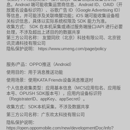
Android
Android ID
OAID
息。
端可能收集运营商信息、
、
（开
ID
Google Advertising ID
放匿名设备标识符）、谷歌广告
（
）
iOS
等信息，并可能涉及关联唤醒功能；
端可能收集设备相
SDK
关标识信息，具体以实际系统权限及
能力为准。
SDK
/API
收集方式：
在本机采集
或通过服务端接口
进行必要
处理，不涉及超出上述目的的数据共享
第三方公司名称：
友盟同欣（北京）科技有限公司、北京锐
讯灵通科技有限公司
https://www.umeng.com/page/policy
隐私保护说明：
/
OPPO
Android
服务
产品：
推送（
）
使用目的：用于消息推送功能
KATA Friends
使用场景：使用
设备消息推送时
MCS
个人信息收集类型：应用基本信息（
应用包名、应用版
OPUSH SDK
本号、
版本号），应用内设备标识符
RegistraterID
appKey
appSecret
（
、
、
）。
SDK
收集方式：
本机采集，不涉及数据共享
第三方公司名称：广东欢太科技有限公司
隐私保护说明：
https://open.oppomobile.com/new/developmentDoc/info?