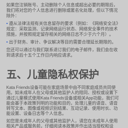
如果您注销账号、主动删除个人信息或超出必要的期限后，
我们将对您的个人信息进行删除或匿名化处理，但以下情况
除外：
•
遵从法律法规有关信息留存的要求（例如：《网络安全法》
规定：采取监测、记录网络运行状态、网络安全事件的技术
措施，并按照规定留存相关的网络日志不少于六个月）。
•
出于财务、审计、争议解决等目的需要合理延长期限的。
您还可以通过与我们联系退订我们的电子邮件，我们会在收
到请求后
十五个工作日
内响应请求。
五、儿童隐私权保护
Kata Friends
设备可能在家庭场景中由不同家庭成员共同使
用。如未成年人在父母或其他监护人的陪同、授权或设置下
Kata Friends
App
通过儿童模式使用
设备或相关
功能，我们可
能会基于本政策列明的功能和目的，处理儿童的语音、语音
转写文本、图像或视频识别结果、互动记录、使用时长、功
能设置、设备日志等个人信息。
如您是未成年人的父母或其他监护人，请您在未成年人使用
相关产品或服务前，仔细阅读本政策并作出适当授权和设