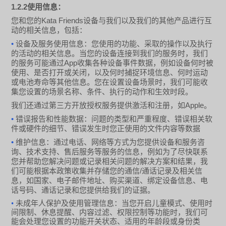
1.2.2
使用信息：
Kata Friends
您和您的
设备与我们以及我们的其他产品进行互
动的相关信息，包括：
•
设备及服务使用信息：您使用的功能、采取的操作以及执行
的活动的相关信息。当您的设备连接到我们的服务时，我们
App
的服务可能通过
收集各种设备事件数据，例如设备何时被
使用、是否打开或关闭，以及何时捕捉环境信息、何时运动
或电池寿命等其他信息。您在设置设备场景时，我们可能收
集您设置的场景名称、条件、执行的动作和生效时段。
Apple
我们还通过第三方开放授权服务提供激活和注册，如
。
•
错误报告和性能数据：问题的类型和严重程度、错误相关软
件或硬件的细节、错误发生时您正使用的文件内容等数据
•
维护信息：通过电话、网络等方式为您提供设备和服务咨
询、技术支持、售后服务等服务的信息，例如为了尽快联系
您并帮助您解决问题或记录相关问题的解决方案和结果，我
/
们可能根据本政策收集并存储您的通信
通话记录及相关信
息，如国家、电子邮件地址、购买渠道、绑定设备信息、电
话号码、通话记录和您提供给我们的证据。
•
未成年人保护及使用管理信息：当您开启儿童模式、使用时
间限制、休息提醒、内容过滤、权限控制等功能时，我们可
能会处理您设置的功能开关状态、适用的年龄段或身份类