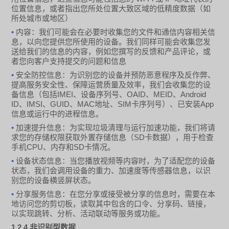
位置信息，或者指出您所处位置大致区域的低精度数据（如
所处城市或地区）
•
内容：我们可能会在必要时收集您的文件和通信内容相关信
息，以向您提供您所使用的设备。我们同样可能会收集您发
送给我们的信息的内容，例如您撰写的反馈和产品评论，或
者您向客户支持提交的问题和信息
•
安全防控信息：为识别您的设备并预防恶意程序及反作弊、
提高服务安全性、保障运营质量及效率，我们会收集您的设
IMEI
OAID
MEID
Android
备信息（包括
、设备序列号、
、
、
ID
IMSI
GUID
MAC
SIM
App
、
、
、
地址、
卡序列号）、已安装
信息或运行中的进程信息。
•
加速提升信息：为实现垃圾清理与运行加速功能，我们将请
SD
求您的存储权限获取外置存储信息（
卡数据），用于检查
CPU
SD
手机
、内存和
卡情况。
•
设备状态信息：当您播放视频等内容时，为了适配您的设备
状态，我们会调用设备的重力、加速度等传感器信息，以识
别您的设备横竖屏状态。
•
分享服务信息：在您分享或接受被分享的信息时，需要在本
地访问您的剪切板，读取其中包含的口令、分享码、链接，
以实现跳转、分析、活动联动等服务或功能。
1.2.4
非识别型数据