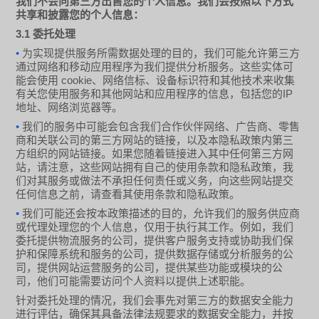
我们不会向第三方出售您的个人信息。我们会按照以下方式
共享和披露您的个人信息：
3.1
委托处理
•
为实现提供服务所需数据处理的目的，我们可能允许第三方
通过网络和移动应用程序为我们提供分析服务。这些实体可
cookie
能会使用
、网络信标、设备标识符和其他技术来收集
IP
有关您使用服务和其他网站和应用程序的信息，包括您的
地址、网络浏览器等。
•
我们的服务中可能会包含我们合作伙伴网络、广告商、零售
商和关联公司的第三方网站的链接，以及本隐私政策内第三
方组织的网站链接。如果您随着链接进入其中任何第三方网
站，请注意，这些网站拥有自己的使用条款和隐私政策，我
们对其服务或做法不承担任何责任或义务，向这些网站提交
任何信息之前，请查看其使用条款和隐私政策。
•
我们可能还会按本政策描述的目的，允许我们的服务供应商
或代理处理您的个人信息，仅用于执行其工作。例如，我们
委托提供物流服务的公司，提供客户服务支持或协助我们保
护和保障系统和服务的公司，提供数据存储或分析服务的公
司，提供网站运营服务的公司，提供某些功能或模块的公
司，他们可能需要访问个人资料以提供上述职能。
针对委托处理的情况，我们会事先对第三方的数据安全能力
进行评估，确保其具备法律法规要求的数据安全能力，并按