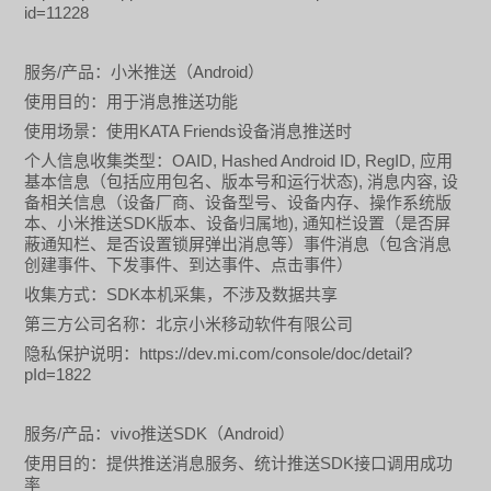
id=11228
/
Android
服务
产品：小米推送（
）
使用目的：用于消息推送功能
KATA Friends
使用场景：使用
设备消息推送时
OAID, Hashed Android ID, RegID,
个人信息收集类型：
应用
),
,
基本信息（包括应用包名、版本号和运行状态
消息内容
设
备相关信息（设备厂商、设备型号、设备内存、操作系统版
SDK
),
本、小米推送
版本、设备归属地
通知栏设置（是否屏
蔽通知栏、是否设置锁屏弹出消息等）事件消息（包含消息
创建事件、下发事件、到达事件、点击事件）
SDK
收集方式：
本机采集，不涉及数据共享
第三方公司名称：北京小米移动软件有限公司
https://dev.mi.com/console/doc/detail?
隐私保护说明：
pId=1822
/
vivo
SDK
Android
服务
产品：
推送
（
）
SDK
使用目的：提供推送消息服务、统计推送
接口调用成功
率