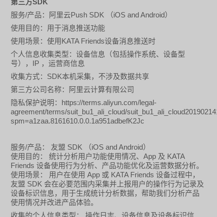
SDK
第三方
/
Push SDK
iOS and Android
服务
产品：阿里云
（
）
使用目的：用于消息推送功能
KATA Friends
使用场景：使用
设备消息推送时
个人信息收集类型：设备信息（包括操作系统、设备型
IP
号），
，运营商信息
SDK
收集方式：
本机采集，不涉及数据共享
第三方公司名称：阿里云计算有限公司
https://terms.aliyun.com/legal-
隐私保护说明：
agreement/terms/suit_bu1_ali_cloud/suit_bu1_ali_cloud2019021
spm=a1zaa.8161610.0.0.1a951adbefK2Jc
/
SDK
iOS and Android
服务
产品： 友盟
（
）
App
KATA
使用目的：
统计分析用户功能使用情况
、
及
Friends
设备使用行为分析、产品功能优化及运营数据分析。
App
KATA Friends
使用场景：
用户在使用
或
设备过程中，
SDK
友盟
会在必要范围内采集并上报用户的操作行为记录及
设备标识信息，用于生成统计分析数据，帮助我们
分析产品
使用情况并
改进产品体验。
收集的个人信息类型：
操作日志
、设备信息及设备标识信