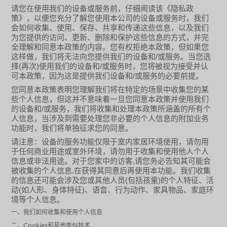
请您在使用我们的设备或服务前，仔细阅读该《隐私政
策》，以便您充分了解您使用本公司的设备或服务时，我们
会如何收集、使用、保存、共享和传递这些信息，以及我们
为您提供的访问、更新、删除和保护这些信息的方式，并完
全理解和同意本政策的内容。您有权拒绝本政策，但如果您
/
这样做，我们将无法向您提供我们的设备和
或服务。当您选
(
)
/
择
再次
使用我们的设备和
或服务时，您将被视为接受并认
/
可本政策，因为这是提供我们设备和
或服务的必要前提。
您同意本政策表明您理解我们将在特定的场景中收集您的某
些个人信息，但这并不意味着一旦您同意本政策并使用我们
/
的设备和
或服务，我们将收集和处理本政策所涵盖的所有个
人信息，当涉及到需要处理您非必要的个人信息的附加业务
功能时，我们将单独征求您的同意。
请注意：设备的服务功能仅限于室内家居环境使用，请勿用
于任何商业用途或室外环境，请勿用于收集和使用他人个人
,
信息或非法用途。对于您家中的访客
请您务必告知其可能会
,
被收集的个人信息
在获得其同意后再使用本功能。我们收集
(
)
的信息还可能会涉及您或其他人员
包括孩童
的个人特征、活
(
)
动
如人形、身体特征
、语音、行为动作、家具物品、家庭环
境等个人信息。
一、我们如何收集和使用个人信息
二、Cookies和其他类似技术