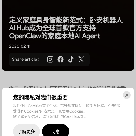
定义家庭具身智能新范式：卧安机器人
AI Hub成为全球首款官方支持
OpenClaw的家庭本地AI Agent
2026-02-11
Share article：
近日，卧安机器人旗下管家机器人AI Hub通过软件更新
正式支持OpenClaw Agent，实现0门槛本地部署，让
您的隐私对我们很重要
家庭AI从“被动响应的工具”正式升级为能感知、会思
我们使用Cookies来个性化并提升您在网站上的浏览体验。点击"接
受所有Cookies"即表示您同意使用Cookies。
考、可执行、自进化的本地具身大脑。作为
全球首款支
欲了解更多信息，请阅读我们的Cookie政策。
持OpenClaw的家庭本地
边缘计算大脑
，卧安机器人AI
Hub成为开源智能体落地物理家庭的核心载体
，标志着
了解更多
同意